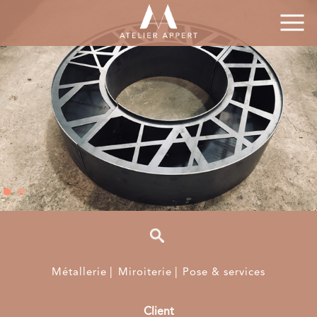
Métallerie
Miroiterie
Pose & services
Client