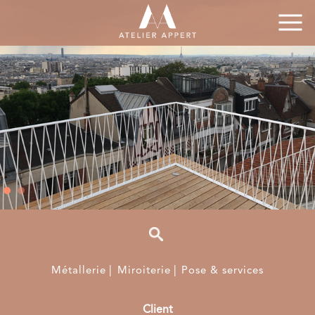
Métallerie
Miroiterie
Pose & services
Client