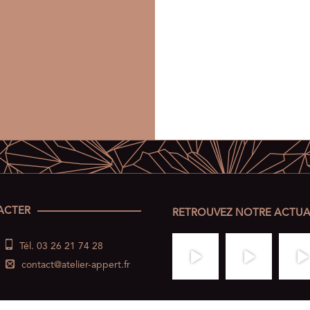
ACTER
RETROUVEZ NOTRE ACTUA
Tél. 03 26 21 74 28
contact@atelier-appert.fr